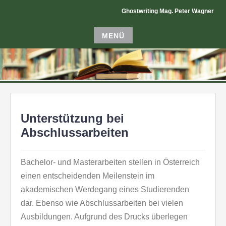
Zum
Ghostwriting Mag. Peter Wagner
Inhalt
GHOSTWRITING MAG. PETER
springen
MENÜ
WAGNER
Zum
Inhalt
springen
Unterstützung bei
Abschlussarbeiten
Bachelor- und Masterarbeiten stellen in Österreich
einen entscheidenden Meilenstein im
akademischen Werdegang eines Studierenden
dar. Ebenso wie Abschlussarbeiten bei vielen
Ausbildungen. Aufgrund des Drucks überlegen